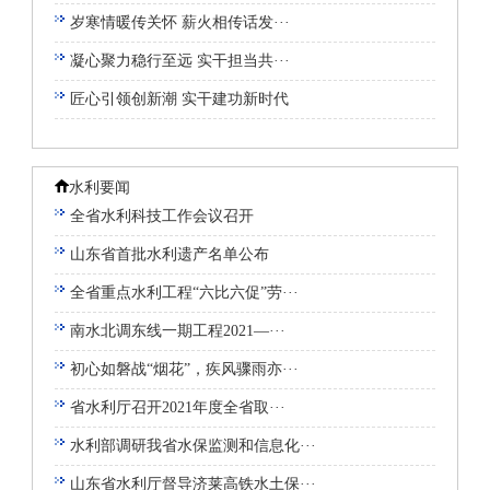
岁寒情暖传关怀 薪火相传话发···
凝心聚力稳行至远 实干担当共···
匠心引领创新潮 实干建功新时代
水利要闻
全省水利科技工作会议召开
山东省首批水利遗产名单公布
全省重点水利工程“六比六促”劳···
南水北调东线一期工程2021—···
初心如磐战“烟花”，疾风骤雨亦···
省水利厅召开2021年度全省取···
水利部调研我省水保监测和信息化···
山东省水利厅督导济莱高铁水土保···