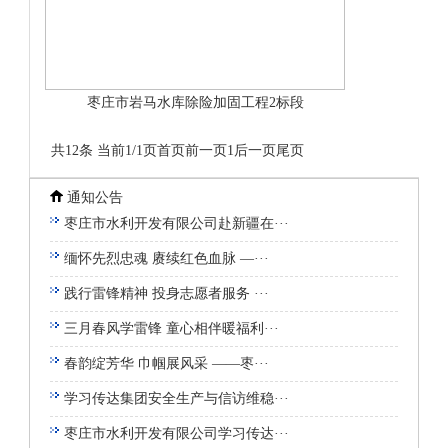
枣庄市岩马水库除险加固工程2标段
共12条 当前1/1页
首页
前一页
1
后一页
尾页
通知公告
枣庄市水利开发有限公司赴新疆在···
缅怀先烈忠魂 赓续红色血脉 —···
践行雷锋精神 投身志愿者服务 ···
三月春风学雷锋 童心相伴暖福利···
春韵绽芳华 巾帼展风采 ——枣···
学习传达集团安全生产与信访维稳···
枣庄市水利开发有限公司学习传达···