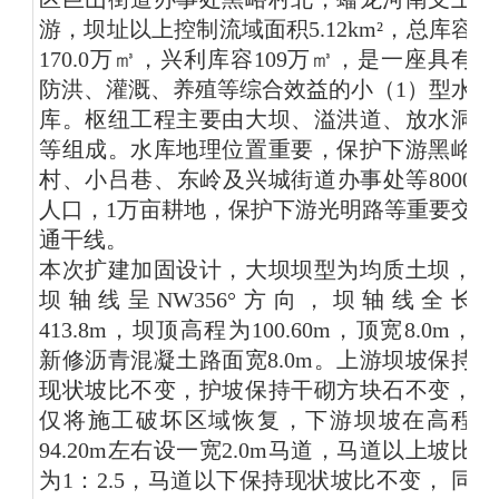
游，坝址以上控制流域面积5.12km²，总库容
170.0万㎥，兴利库容109万㎥，是一座具有
防洪、灌溉、养殖等综合效益的小（1）型水
库。枢纽工程主要由大坝、溢洪道、放水洞
等组成。水库地理位置重要，保护下游黑峪
村、小吕巷、东岭及兴城街道办事处等8000
人口，1万亩耕地，保护下游光明路等重要交
通干线。
本次扩建加固设计，大坝坝型为均质土坝，
坝轴线呈NW356°方向，坝轴线全长
413.8m，坝顶高程为100.60m，顶宽8.0m，
新修沥青混凝土路面宽8.0m。上游坝坡保持
现状坡比不变，护坡保持干砌方块石不变，
仅将施工破坏区域恢复，下游坝坡在高程
94.20m左右设一宽2.0m马道，马道以上坡比
为1：2.5，马道以下保持现状坡比不变， 同