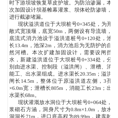
时下游坝坡恢复草皮护坡。为防治渗漏，本
次加固设计坝基帷幕灌浆、坝体砼防渗墙，
进行截渗堵漏。
现状溢洪道位于大坝桩号0+345处，为开
敞式宽顶堰，底宽50m，两侧设有导流墙，
底流式消力池设于溢洪道桩号0+120处，池
长13.4m，池深2m，消力池后为无防护的自
然河槽。本次扩建加固设计，需要设闸挡
水，新建溢洪道位于大坝桩号0+334处，分
别由进水渠、控制段（溢洪闸）、泄槽、消
能工、出水渠组成。进水渠长20.35m；溢洪
闸长14.5m，整体位于原溢洪道左侧，3孔
×6.0m宽；泄槽长805m，消能工长23m；出
水渠长68m。
现状灌溉放水洞位于大坝桩号0+064处，
浆砌石方涵，洞身尺寸为0.8m×1.0m，放水
洞洞长71m，进口底高程为89.99m，建库时