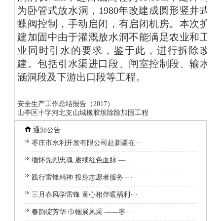
为卧管式放水洞，1980年改建成圆形竖井式
蝶阀控制，手动启闭，有启闭机房。本次扩
建加固中由于灌溉放水洞不能满足农业和工
业同时引水的要求，鉴于此，进行拆除改
建。包括引水渠进口段、闸室控制段、输水
涵洞段及下游出口段等工程。
安全生产工作总结报告（2017）
山亭区十字河北支山城橡胶坝除险加固工程
通知公告
枣庄市水利开发有限公司赴新疆在···
缅怀先烈忠魂 赓续红色血脉 —···
践行雷锋精神 投身志愿者服务 ···
三月春风学雷锋 童心相伴暖福利···
春韵绽芳华 巾帼展风采 ——枣···