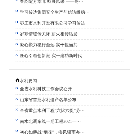
春韵绽芳华 巾帼展风采 ——枣···
学习传达集团安全生产与信访维稳···
枣庄市水利开发有限公司学习传达···
岁寒情暖传关怀 薪火相传话发···
凝心聚力稳行至远 实干担当共···
匠心引领创新潮 实干建功新时代
水利要闻
全省水利科技工作会议召开
山东省首批水利遗产名单公布
全省重点水利工程“六比六促”劳···
南水北调东线一期工程2021—···
初心如磐战“烟花”，疾风骤雨亦···