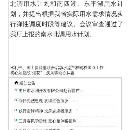
北调用水计划和南四湖、东平湖用水计
划，并提出根据我省实际用水需求情况实
行弹性调度时段等建议。会议审查通过了
我厅上报的南水北调用水计划。
水利部、国土资源部联合启动水流产权确权试点工作
初心如磐战“烟花”，疾风骤雨亦从容
通知公告
枣庄市水利开发有限公司赴新疆在···
缅怀先烈忠魂 赓续红色血脉 —···
践行雷锋精神 投身志愿者服务 ···
三月春风学雷锋 童心相伴暖福利···