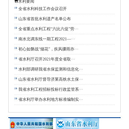
水利要闻
全省水利科技工作会议召开
山东省首批水利遗产名单公布
全省重点水利工程“六比六促”劳···
南水北调东线一期工程2021—···
初心如磐战“烟花”，疾风骤雨亦···
省水利厅召开2021年度全省取···
水利部调研我省水保监测和信息化···
山东省水利厅督导济莱高铁水土保···
我省水利工程招标投标行政监管系···
省水利厅举办水利地方标准编制实···