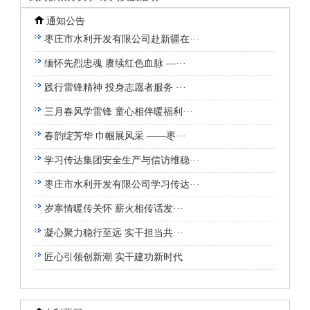
通知公告
枣庄市水利开发有限公司赴新疆在···
缅怀先烈忠魂 赓续红色血脉 —···
践行雷锋精神 投身志愿者服务 ···
三月春风学雷锋 童心相伴暖福利···
春韵绽芳华 巾帼展风采 ——枣···
学习传达集团安全生产与信访维稳···
枣庄市水利开发有限公司学习传达···
岁寒情暖传关怀 薪火相传话发···
凝心聚力稳行至远 实干担当共···
匠心引领创新潮 实干建功新时代