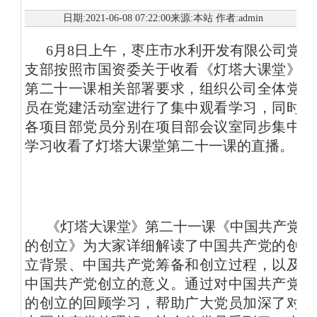
日期:2021-06-08 07:22:00来源:本站 作者:admin
6月8日上午，枣庄市
水利开发
有限公司党
支部按照市国资委关于收看《灯塔大课堂》
第二十一课相关部署要求，组织公司全体党
员在党建活动室进行了集中观看学习，同时
各项目部党员分别在项目部会议室同步集中
学习收看了灯塔大课堂第二十一课的直播。
《灯塔大课堂》第二十一课《中国共产党
的创立》为大家详细解读了中国共产党的创
立背景、中国共产党筹备和创立过程，以及
中国共产党创立的意义。通过对中国共产党
的创立的回顾学习，帮助广大党员加深了对