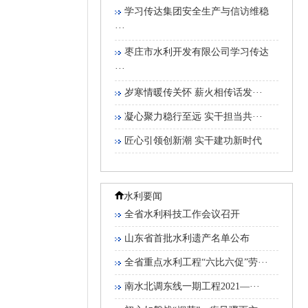
学习传达集团安全生产与信访维稳
···
枣庄市水利开发有限公司学习传达
···
岁寒情暖传关怀 薪火相传话发···
凝心聚力稳行至远 实干担当共···
匠心引领创新潮 实干建功新时代
水利要闻
全省水利科技工作会议召开
山东省首批水利遗产名单公布
全省重点水利工程“六比六促”劳···
南水北调东线一期工程2021—···