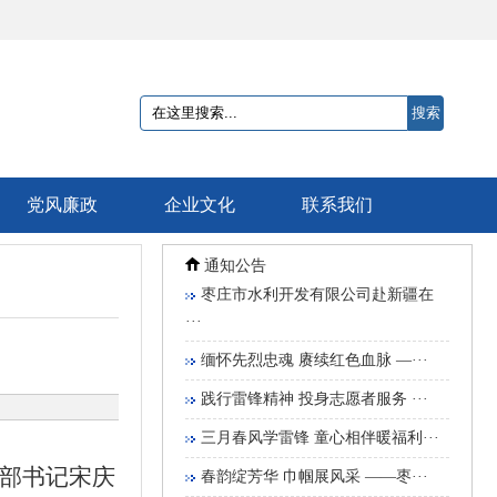
搜索
党风廉政
企业文化
联系我们
通知公告
枣庄市水利开发有限公司赴新疆在
···
缅怀先烈忠魂 赓续红色血脉 —···
践行雷锋精神 投身志愿者服务 ···
三月春风学雷锋 童心相伴暖福利···
部书记宋庆
春韵绽芳华 巾帼展风采 ——枣···