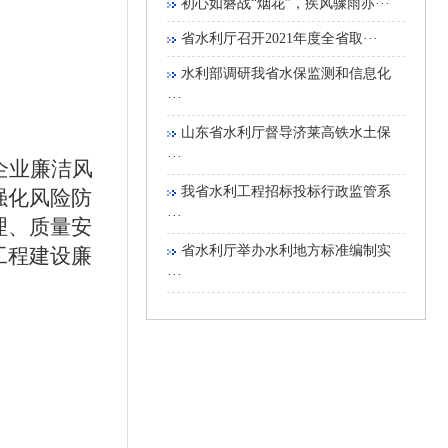
初心如磐战“烟花”，疾风骤雨亦···
省水利厅召开2021年度全省取···
水利部调研我省水保监测和信息化
···
山东省水利厅督导济莱高铁水土保
···
企业廉洁风
我省水利工程招标投标行政监管系
强化风险防
···
理、质量安
省水利厅举办水利地方标准编制实
工程建设廉
···