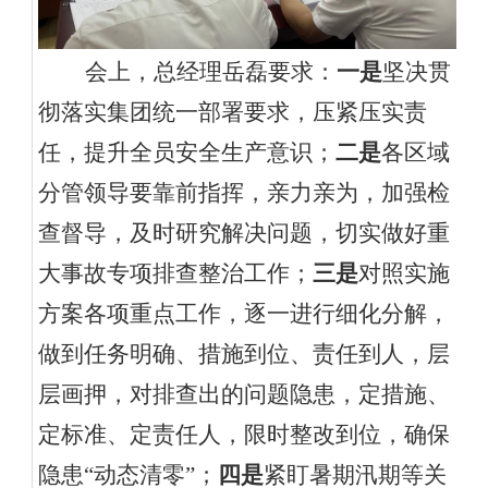
会上，总经理岳磊要求：
一是
坚决贯
彻落实
集团
统一部署
要求，压紧压实责
任，提升全员安全生产意识
；
二是
各区域
分管领导要靠前指挥，亲力亲为，加强检
查督导，及时研究解决问题，
切实做好重
大事故专项排查整治工作
；
三是
对照实施
方案各项重点工作，逐一进行细化分解，
做到任务明确、措施到位、责任到人，层
层画押，对排查出的问题隐患，定措施、
定标准、定责任人，限时整改到位，确保
隐患
“动态清零”；
四是
紧盯暑期汛期等关