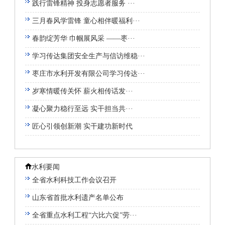
践行雷锋精神 投身志愿者服务 ···
三月春风学雷锋 童心相伴暖福利···
春韵绽芳华 巾帼展风采 ——枣···
学习传达集团安全生产与信访维稳···
枣庄市水利开发有限公司学习传达···
岁寒情暖传关怀 薪火相传话发···
凝心聚力稳行至远 实干担当共···
匠心引领创新潮 实干建功新时代
水利要闻
全省水利科技工作会议召开
山东省首批水利遗产名单公布
全省重点水利工程“六比六促”劳···