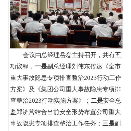
会议由总经理岳磊主持召开，共有五
项议程，
一是
副总经理刘伟东传达《全市
重大事故隐患专项排查整治
2023行动工作
方案》及《集团公司重大事故隐患专项排
查整治2023行动实施方案》；
二是
安全总
监郑济营
结合
当前
安全
形势
布置公司
重大
事故隐患专项排查整治
工作任务
；
三是
副