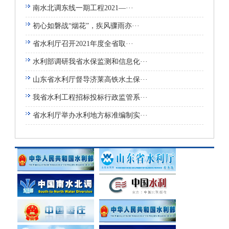
南水北调东线一期工程2021—···
初心如磐战“烟花”，疾风骤雨亦···
省水利厅召开2021年度全省取···
水利部调研我省水保监测和信息化···
山东省水利厅督导济莱高铁水土保···
我省水利工程招标投标行政监管系···
省水利厅举办水利地方标准编制实···